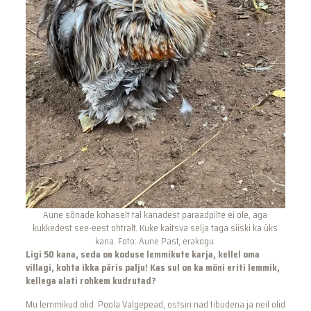
Aune sõnade kohaselt tal kanadest paraadpilte ei ole, aga
kukkedest see-eest ohtralt. Kuke kaitsva selja taga siiski ka üks
kana. Foto: Aune Past, erakogu.
Ligi 50 kana, seda on koduse lemmikute karja, kellel oma
villagi, kohta ikka päris palju! Kas sul on ka mõni eriti lemmik,
kellega alati rohkem kudrutad?
Mu lemmikud olid Poola Valgepead, ostsin nad tibudena ja neil olid