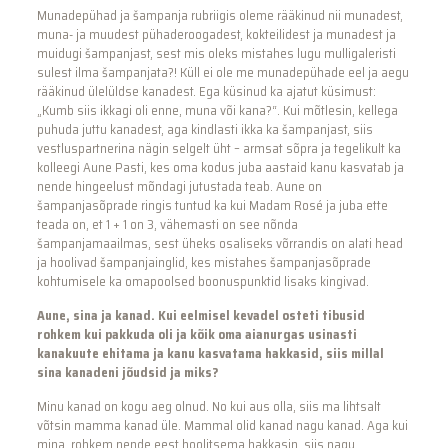
Munadepühad ja šampanja rubriigis oleme rääkinud nii munadest,
muna- ja muudest pühaderoogadest, kokteilidest ja munadest ja
muidugi šampanjast, sest mis oleks mistahes lugu mulligaleristi
sulest ilma šampanjata?! Küll ei ole me munadepühade eel ja aegu
rääkinud ülelüldse kanadest. Ega küsinud ka ajatut küsimust:
„Kumb siis ikkagi oli enne, muna või kana?“. Kui mõtlesin, kellega
puhuda juttu kanadest, aga kindlasti ikka ka šampanjast, siis
vestluspartnerina nägin selgelt üht – armsat sõpra ja tegelikult ka
kolleegi Aune Pasti, kes oma kodus juba aastaid kanu kasvatab ja
nende hingeelust mõndagi jutustada teab. Aune on
šampanjasõprade ringis tuntud ka kui Madam Rosé ja juba ette
teada on, et 1 + 1 on 3, vähemasti on see nõnda
šampanjamaailmas, sest üheks osaliseks võrrandis on alati head
ja hoolivad šampanjainglid, kes mistahes šampanjasõprade
kohtumisele ka omapoolsed boonuspunktid lisaks kingivad.
Aune, sina ja kanad. Kui eelmisel kevadel osteti tibusid
rohkem kui pakkuda oli ja kõik oma aianurgas usinasti
kanakuute ehitama ja kanu kasvatama hakkasid, siis millal
sina kanadeni jõudsid ja miks?
Minu kanad on kogu aeg olnud. No kui aus olla, siis ma lihtsalt
võtsin mamma kanad üle. Mammal olid kanad nagu kanad. Aga kui
mina rohkem nende eest hoolitsema hakkasin, siis nagu