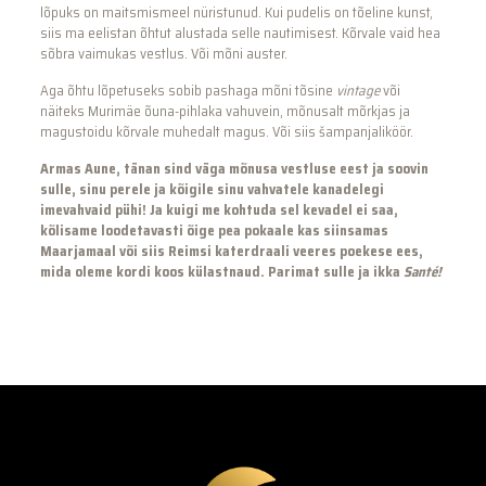
lõpuks on maitsmismeel nüristunud. Kui pudelis on tõeline kunst,
siis ma eelistan õhtut alustada selle nautimisest. Kõrvale vaid hea
sõbra vaimukas vestlus. Või mõni auster.
Aga õhtu lõpetuseks sobib pashaga mõni tõsine
vintage
või
näiteks Murimäe õuna-pihlaka vahuvein, mõnusalt mõrkjas ja
magustoidu kõrvale muhedalt magus. Või siis šampanjaliköör.
Armas Aune, tänan sind väga mõnusa vestluse eest ja soovin
sulle, sinu perele ja kõigile sinu vahvatele kanadelegi
imevahvaid pühi! Ja kuigi me kohtuda sel kevadel ei saa,
kõlisame loodetavasti õige pea pokaale kas siinsamas
Maarjamaal või siis Reimsi katerdraali veeres poekese ees,
mida oleme kordi koos külastnaud. Parimat sulle ja ikka
Santé!