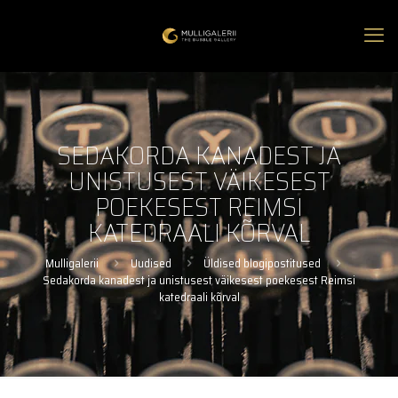
SEDAKORDA KANADEST JA
UNISTUSEST VÄIKESEST
POEKESEST REIMSI
KATEDRAALI KÕRVAL
Mulligalerii
Uudised
Üldised blogipostitused
Sedakorda kanadest ja unistusest väikesest poekesest Reimsi
katedraali kõrval