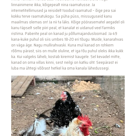
linnainimene ikka, kõigepealt nina raamatusse. Ja
internetitellimused ja reisidelt toodud raamatud – õige pea sai
kokku terve raamatukogu. Sa püha püss, missuguseid kanu
maailmas olemas on! Ja nii ta läks. Kõige pöörasematel aegadel oli
kanu täpselt selle piiri peal, et kanalat ei uidanud veel farmiks
ristima. Paberite peal on kanad ju põllumajandusloomad. Ja 49
kana-kuke puhul oli siis umbes 18-20 eri tõugu. Muide, kanarahvas
on väga äge. Nagu mullirahvaski. Kuna mul kanad on rohkem
rõõmu pärast, siis on mulle oluline, et iga tõu puhul oleks ikka kukk
ka. Kui valgeks läheb, kostab kiremist kaugele. Sel kevadel mitte,
kanad on oma villas kinni, sest neilgi on katku oht. Seepärast ei
luba ma ühtegi võõrast hetkel ka oma kanala lähedussegi.