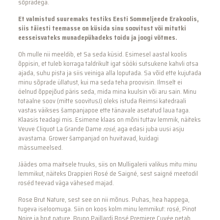
sõpradega.
Et valmistud suuremaks testiks Eesti Sommeljeede Erakoolis,
siis täiesti teemasse on küsida sinu soovitust või mitutki
eesseisvateks munadepühadeks toidu ja joogi võtmes.
Oh mulle nii meeldib, et Sa seda küsid. Esimesel aastal koolis
õppisin, et tuleb korraga taldrikult igat sööki sutsukene kahvli otsa
ajada, suhu pista ja siis veiniga alla loputada. Sa võid ette kujutada
minu sõprade üllatust, kui ma seda teha proovisin. Ilmselt ei
öelnud õppejõud päris seda, mida mina kuulsin või aru sain. Minu
totaalne soov (mitte soovitusJ) oleks istuda Reimsi katedraali
vastas väikses šampanjapoe ette tänavale asetatud laua taga.
Klaasis teadagi mis. Esimene klaas on mõni tuttav lemmik, näiteks
Veuve Cliquot La Grande Dame
rosé
, aga edasi juba uusi asju
avastama. Grower šampanjad on huvitavad, kuidagi
mässumeelsed.
Jäädes oma maitsele truuks, siis on Mulligalerii valikus mitu minu
lemmikut, näiteks Drappieri Rosé de Saigné, sest saigné meetodil
roséd teevad väga vähesed majad.
Rose Brut Nature, sest see on nii mõnus. Puhas, hea happega,
tugeva iseloomuga. Siin on koos kolm minu lemmikut: rosé, Pinot
Noire ja brut nature. Bruno Paillardi Rosé Premiere Cuvée petab