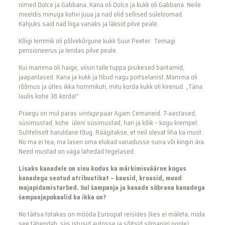
nimed Dolce ja Gabbana. Kana oli Dolce ja kukk oli Gabbana. Neile
meeldis minuga kohvi juua ja nad olid sellised süleloomad.
Kahjuks said nad liiga vanaks ja läksid pilve peale.
Kõigi lemmik oli põlvekõrgune kukk Suur Peeter. Temagi
pensioneerus ja lendas pilve peale.
Kui mamma oli haige, viisin talle tuppa pisikesed bantamid,
jaapanlased. Kana ja kukk ja tibud nagu portselanist. Mamma oli
rõõmus ja ütles ikka hommikuti, mitu korda kukk oli kirenud. „Täna
laulis kohe 36 korda!“
Praegu on mul paras
vintage
paar Ayam Cemaneid. 7-aastased,
süsimustad, kohe üleni süsimustad, hari ja kõik – kogu krempel.
Suhteliselt haruldane tõug. Räägitakse, et neil olevat liha ka must.
No ma ei tea, ma lasen oma elukad vanadusse surra või kingin ära.
Need mustad on väga lahedad tegelased.
Lisaks kanadele on sinu kodus ka märkimisväärne kogus
kanadega seotud atribuutikat – kausid, kruusid, muud
majapidamistarbed. Sul šampanja ja kanade sõbrana kanadega
šampanjapokaalid ka ikka on?
No täitsa totakas on mööda Euroopat reisides (kes ei mäleta, mida
see tähendab, siis istusid autosse ja sõitsid silmapiiri poole)