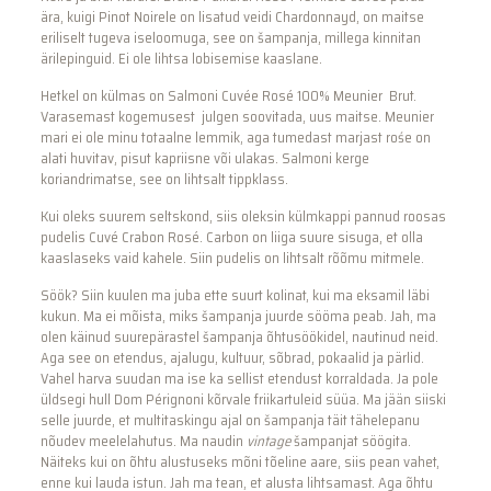
ära, kuigi Pinot Noirele on lisatud veidi Chardonnayd, on maitse
eriliselt tugeva iseloomuga, see on šampanja, millega kinnitan
ärilepinguid. Ei ole lihtsa lobisemise kaaslane.
Hetkel on külmas on Salmoni Cuvée Rosé 100% Meunier Brut.
Varasemast kogemusest julgen soovitada, uus maitse. Meunier
mari ei ole minu totaalne lemmik, aga tumedast marjast rośe on
alati huvitav, pisut kapriisne või ulakas. Salmoni kerge
koriandrimatse, see on lihtsalt tippklass.
Kui oleks suurem seltskond, siis oleksin külmkappi pannud roosas
pudelis Cuvé Crabon Rosé. Carbon on liiga suure sisuga, et olla
kaaslaseks vaid kahele. Siin pudelis on lihtsalt rõõmu mitmele.
Söök? Siin kuulen ma juba ette suurt kolinat, kui ma eksamil läbi
kukun. Ma ei mõista, miks šampanja juurde sööma peab. Jah, ma
olen käinud suurepärastel šampanja õhtusöökidel, nautinud neid.
Aga see on etendus, ajalugu, kultuur, sõbrad, pokaalid ja pärlid.
Vahel harva suudan ma ise ka sellist etendust korraldada. Ja pole
üldsegi hull Dom Pérignoni kõrvale friikartuleid süüa. Ma jään siiski
selle juurde, et multitaskingu ajal on šampanja täit tähelepanu
nõudev meelelahutus. Ma naudin
vintage
šampanjat söögita.
Näiteks kui on õhtu alustuseks mõni tõeline aare, siis pean vahet,
enne kui lauda istun. Jah ma tean, et alusta lihtsamast. Aga õhtu