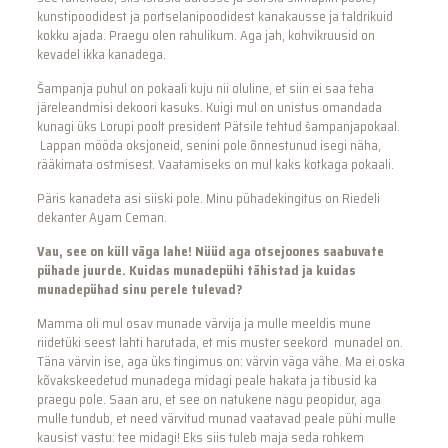
kunstipoodidest ja portselanipoodidest kanakausse ja taldrikuid
kokku ajada. Praegu olen rahulikum. Aga jah, kohvikruusid on
kevadel ikka kanadega.
Šampanja puhul on pokaali kuju nii oluline, et siin ei saa teha
järeleandmisi dekoori kasuks. Kuigi mul on unistus omandada
kunagi üks Lorupi poolt president Pätsile tehtud šampanjapokaal.
Lappan mööda oksjoneid, senini pole õnnestunud isegi näha,
rääkimata ostmisest. Vaatamiseks on mul kaks kotkaga pokaali.
Päris kanadeta asi siiski pole. Minu pühadekingitus on Riedeli
dekanter Ayam Ceman.
Vau, see on küll väga lahe! Nüüd aga otsejoones saabuvate
pühade juurde. Kuidas munadepühi tähistad ja kuidas
munadepühad sinu perele tulevad?
Mamma oli mul osav munade värvija ja mulle meeldis mune
riidetüki seest lahti harutada, et mis muster seekord munadel on.
Täna värvin ise, aga üks tingimus on: värvin väga vähe. Ma ei oska
kõvakskeedetud munadega midagi peale hakata ja tibusid ka
praegu pole. Saan aru, et see on natukene nagu peopidur, aga
mulle tundub, et need värvitud munad vaatavad peale pühi mulle
kausist vastu: tee midagi! Eks siis tuleb maja seda rohkem