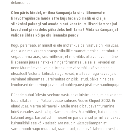
dekoreerida.
Olen päris kindel, et ilma šampanjata sinu lähenevate
lihavõttepühade lauda ette kujutada võimalik ei ole ja
siinkohal palungi sul avada pisut kaarte: millised šampanjad
lased end pikkadeks pühadeks hellitama? Mida sa šampanjat
valides üldse kõige olulisemaks pead?
Kogu pere teab, et minult ei ole mõtet küsida, vastus on ikka
rosé
.
Aga kuna ma kirjutan praegu sibullille raamatut ehk elust tohutus
segasumma aias, siis mõtlesin, et mis võiks olla vahuvein mõne
lillepeenra juures hetkeks hinge tõmmates. Ja sellel kevadel on
need Murimäe vahuveinid. Krookuste värvimöllu kõrvale sobis
ideaalselt Victoria. Lõhnab nagu kevad, maitseb nagu kevad ja on
valminud siinsamas. Järelmaitse on pikk, istud, päike nina peal,
krookused ümberringi ja venitad puhkepausi pisikese naudinguga.
Pühade puhul ütlesin seekord vastuseks küsimusele, mida keldrist
tuua: üllata mind. Pokaalidesse suhises Veuve Cliquot 2002. Ei
olnud
rosé
. Maitse oli taevalik. Mulle meeldib tugevalt tummine
brioš vanades aastakäigu šampanjades. Ma mõtlen, kui kaua on
kulunud aega, kui paljud inimesed on panustanud ja millisel paksul
kultuurikihil see kõik seisab. Ma naudin
vintage
šampanjat
samamoodi nagu muusikat, raamatuid, kunsti või lahedaid vestlusi