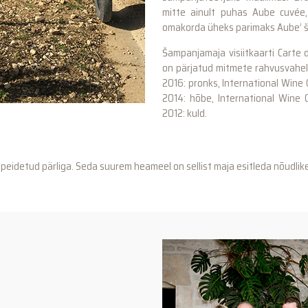
mitte ainult puhas Aube cuvée
omakorda üheks parimaks Aube’ 
Šampanjamaja visiitkaarti Carte d’
on pärjatud mitmete rahvusvahel
2016: pronks, International Wine
2014: hõbe, International Wine C
2012: kuld.
peidetud pärliga. Seda suurem heameel on sellist maja esitleda nõudlik