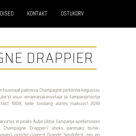
DISED
KONTAKT
OSTUKORV
NE DRAPPIER
antsusmaal paikneva Champagne piirkonna kaguosas
 Aube’s) asuv viinamarjakasvataja ja šampanjatootja
stast 1808, kelle toodang alates maikuust 2018
arvates ei peaks Aube üldse šampanja apellatsiooni
 Champagne Drappier’i üheks parimaks butiik-
ppier’i prestiiž-cuvee’d Grande Sendrée’d, mis on