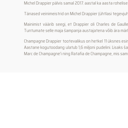
Michel Drappier pälvis samal 2017. aastal ka aasta rohelise 
Tänased veinimeistrid on Michel Drappier (ühtlasi tegevju
Mainimist väärib seegi, et Drappier oli Charles de Gau
Tuntumate selle maja šampanja austajatena võib ära märki
Champagne Drappier tootevalikus on hetkel 11 üksnes esim
Aastane kogutoodang ulatub 1,6 miljoni pudelini. Lisaks 
Marc de Champagne’i ning Ratafia de Champagne, mis sam