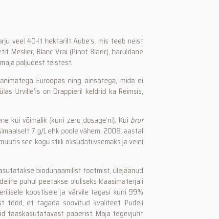
ju veel 40-lt hektarilt Aube’s, mis teeb neist
t Meslier, Blanc Vrai (Pinot Blanc), haruldane
maja paljudest teistest.
 vanimatega Euroopas ning ainsatega, mida ei
 Urville’is on Drappieril keldrid ka Reimsis,
ne kui võimalik (kuni zero dosage’ni). Kui
brut
ksimaalselt 7 g/L ehk poole vähem. 2008. aastal
 muutis see kogu stiili oksüdatiivsemaks ja veini
kasutatakse biodünaamilist tootmist, ülejäänud
lite puhul peetakse oluliseks klaasimaterjali
rilisele koostisele ja värvile tagasi kuni 99%
t tööd, et tagada soovitud kvaliteet. Pudeli
id taaskasutatavast paberist. Maja tegevjuht