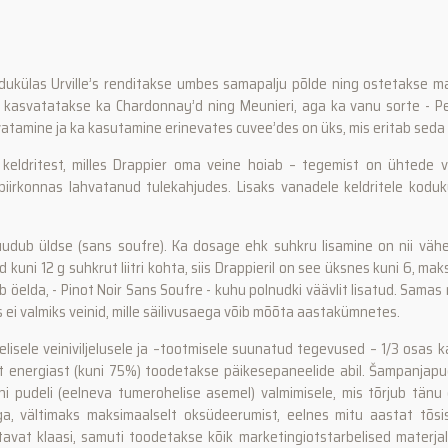
dukülas Urville’s renditakse umbes samapalju põlde ning ostetakse mar
le kasvatatakse ka Chardonnay’d ning Meunieri, aga ka vanu sorte - Peti
vatamine ja ka kasutamine erinevates cuvee’des on üks, mis eritab seda 
d keldritest, milles Drappier oma veine hoiab – tegemist on ühtede
rkonnas lahvatanud tulekahjudes. Lisaks vanadele keldritele kodukülas
 puudub üldse (sans soufre). Ka dosage ehk suhkru lisamine on nii vähe
kuni 12 g suhkrut liitri kohta, siis Drappieril on see üksnes kuni 6, ma
ib öelda, - Pinot Noir Sans Soufre - kuhu polnudki väävlit lisatud. Samas
 ei valmiks veinid, mille säilivusaega võib mõõta aastakümnetes.
helisele veiniviljelusele ja –tootmisele suunatud tegevused – 1/3 osas 
t energiast (kuni 75%) toodetakse päikesepaneelide abil. Šampanjapude
i pudeli (eelneva tumerohelise asemel) valmimisele, mis tõrjub tänu e
ga, vältimaks maksimaalselt oksüdeerumist, eelnes mitu aastat tõsis
at klaasi, samuti toodetakse kõik marketingiotstarbelised materjal