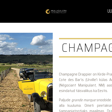
UU
CHAMPAG
Champagne Drappier on Kirde-Pr
Cote des Bar’is (Urville'i külas
(Négociant Manipulant, NM) aa
esindatud täisvalikus ka Eestis.
Paljude
grande marque
snoobide 
alla kuuluma. Ometi peetakse
šampanjatootjaks maailmas. Dra