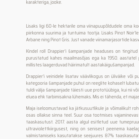
karakteriga, jooke.
Lisaks ligi 60-le hektarile oma viinapuupõldudele oma ko
piirkonna suurima ja tuntuima tootja. Lisaks Pinot Noir’
Arbane ning Pinot Gris. Just vanade viinamarjasortide kas
Kindel roll Drappier’i šampanjade headuses on tingitu
purustatud kahes maailmasõjas ega ka 1950. aastatel pii
millistes laagerduvad häirimatult aastakäigušampanjad.
Drappier’i veinidele lisatav väävlikogus on üliväike või
kategooria šampanjade puhul on reeglite kohaselt lubatud 
tuldi välja šampanjade täiesti uue prototüübiga, kui nii võ
eluea ehk tarbimisakna lühemaks. Mis ei tähenda, et majas
Maja iseloomustavad ka jätkusuutlikule ja võimalikult ro
osas ollakse sinna teel. Suur osa tootmises vajaminevas
taaskasutust. 2017. aasta algul esitletud uue tumepruun
ultraviolettkiirgusest, ning on senisest peenema kaela
valmistamiseks kasutatakse seejuures 87% taaskasutatav