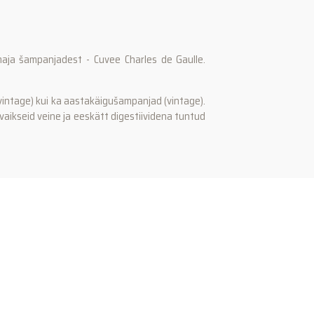
maja šampanjadest - Cuvee Charles de Gaulle.
vintage) kui ka aastakäigušampanjad (vintage).
aikseid veine ja eeskätt digestiividena tuntud