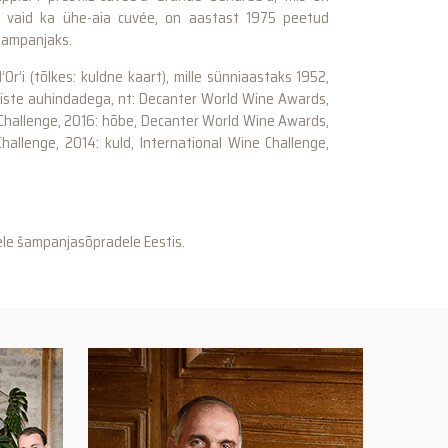
, vaid ka ühe-aia cuvée, on aastast 1975 peetud
šampanjaks.
Or’i (tõlkes: kuldne kaart), mille sünniaastaks 1952,
iste auhindadega, nt: Decanter World Wine Awards,
 Challenge, 2016: hõbe, Decanter World Wine Awards,
hallenge, 2014: kuld, International Wine Challenge,
ele šampanjasõpradele Eestis.