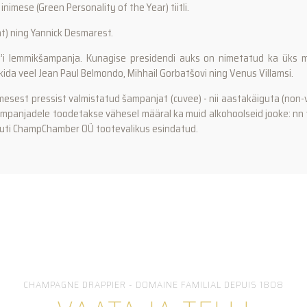
inimese (Green Personality of the Year) tiitli.
ht) ning Yannick Desmarest.
lle’i lemmikšampanja. Kunagise presidendi auks on nimetatud ka üks 
da veel Jean Paul Belmondo, Mihhail Gorbatšovi ning Venus Villamsi.
esest pressist valmistatud šampanjat (cuvee) - nii aastakäiguta (non-
šampanjadele toodetakse vähesel määral ka muid alkohoolseid jooke: nn v
uti ChampChamber OÜ tootevalikus esindatud.
CHAMPAGNE DRAPPIER - DOMAINE FAMILIAL DEPUIS 1808