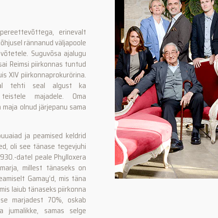
ereettevõttega, erinevalt
 põhjusel rännanud väljapoole
evõtetele. Suguvõsa ajalugu
sai Reimsi piirkonnas tuntud
is XIV piirkonnaprokurörina.
al tehti seal algust ka
 teistele majadele. Oma
 maja olnud järjepanu sama
apuuaiad ja peamised keldrid
d, oli see tänase tegevjuhi
1930.-datel peale Phylloxera
marja, millest tänaseks on
eamiselt Gamay’d, mis täna
, mis laiub tänaseks piirkonna
nese marjadest 70%, oskab
a jumalikke, samas selge