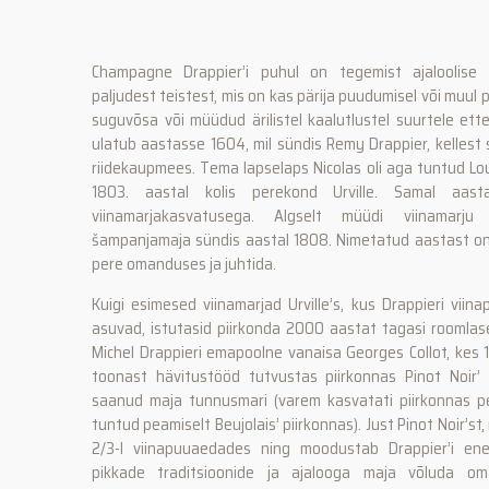
Champagne Drappier’i puhul on tegemist ajaloolise p
paljudest teistest, mis on kas pärija puudumisel või muul
suguvõsa või müüdud ärilistel kaalutlustel suurtele ett
ulatub aastasse 1604, mil sündis Remy Drappier, kellest 
riidekaupmees. Tema lapselaps Nicolas oli aga tuntud Lou
1803. aastal kolis perekond Urville. Samal aast
viinamarjakasvatusega. Algselt müüdi viinamarju
šampanjamaja sündis aastal 1808. Nimetatud aastast on
pere omanduses ja juhtida.
Kuigi esimesed viinamarjad Urville’s, kus Drappieri viin
asuvad, istutasid piirkonda 2000 aastat tagasi roomlase
Michel Drappieri emapoolne vanaisa Georges Collot, kes 
toonast hävitustööd tutvustas piirkonnas Pinot Noir’ 
saanud maja tunnusmari (varem kasvatati piirkonnas p
tuntud peamiselt Beujolais’ piirkonnas). Just Pinot Noir’st
2/3-l viinapuuaedades ning moodustab Drappier’i e
pikkade traditsioonide ja ajalooga maja võluda om