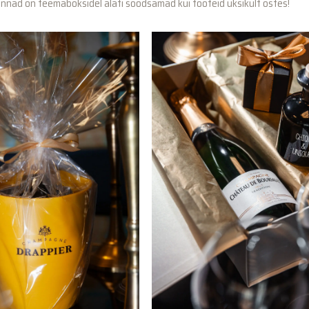
Hinnad on teemaboksidel alati soodsamad kui tooteid üksikult ostes!