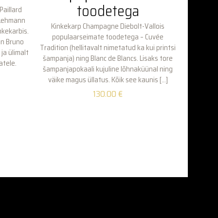
toodetega
aillard
2 Lehmann
Kinkekarp Champagne Diebolt-Vallois
nkekarbis.
populaarseimate toodetega – Cuvée
on Bruno
Tradition (hellitavalt nimetatud ka kui printsi
ja ülimalt
šampanja) ning Blanc de Blancs. Lisaks tore
atele.
šampanjapokaali kujuline lõhnaküünal ning
väike magus üllatus. Kõik see kaunis
[…]
130.00
€