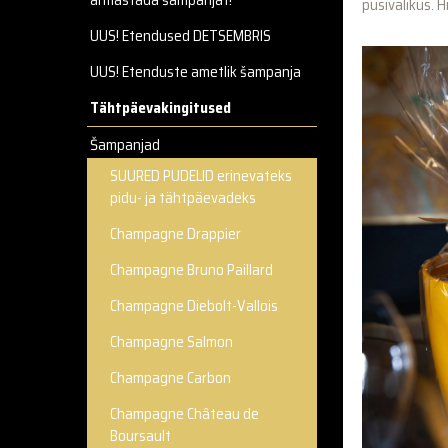
armastada šampanjat!
püsivalikus. 
UUS! Etendused DETSEMBRIS
UUS! Etenduste ametlik šampanja
Tähtpäevakingitused
Šampanjad
SUURED PUDELID erinevateks
pidu- ja tähtpäevadeks
Champagne Drappier
Champagne Bruno Paillard
Champagne Diebolt-Vallois
Champagne Salmon
Champagne Carbon
Champagne Château de
Boursault