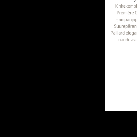
Kinkekompl
Premiére C
šampanjapo
Suurepärane
Paillard elega
nauditav