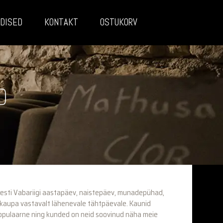
DISED
KONTAKT
OSTUKORV
D
 Eesti Vabariigi aastapäev, naistepäev, munadepühad,
e kaupa vastavalt lähenevale tähtpäevale. Kaunid
populaarne ning kunded on neid soovinud näha meie