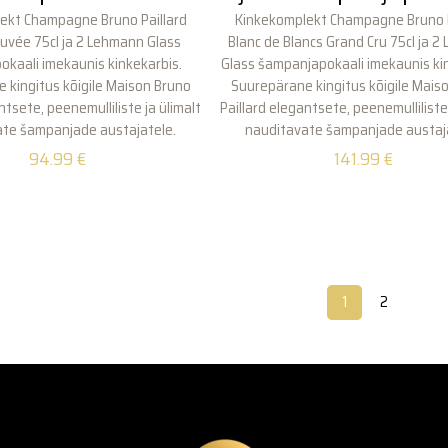
ekt Champagne Bruno Paillard
Kinkekomplekt Champagne Bruno P
uvée 75cl ja 2 Lehmann Glass
Blanc de Blancs Grand Cru 75cl ja 
kaali imekaunis kinkekarbis.
Glass šampanjapokaali imekaunis ki
 kingitus kõigile Maison Bruno
Suurepärane kingitus kõigile Mais
ntsete, peenemulliliste ja ülimalt
Paillard elegantsete, peenemulliliste 
ate šampanjade austajatele.
nauditavate šampanjade austaj
94.99
€
141.99
€
1
2