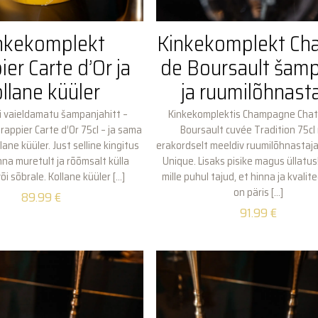
nkekomplekt
Kinkekomplekt Ch
ier Carte d’Or ja
de Boursault šam
llane küüler
ja ruumilõhnast
ii vaieldamatu šampanjahitt –
Kinkekomplektis Champagne Cha
ppier Carte d’Or 75cl – ja sama
Boursault cuvée Tradition 75cl
lane küüler. Just selline kingitus
erakordselt meeldiv ruumilõhnastaj
nna muretult ja rõõmsalt külla
Unique. Lisaks pisike magus üllatu
õi sõbrale. Kollane küüler
[…]
mille puhul tajud, et hinna ja kvalit
on päris
[…]
89.99
€
91.99
€