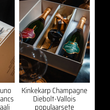
runo
Kinkekarp Champagne
lancs
Diebolt-Vallois
aali
populaarsete