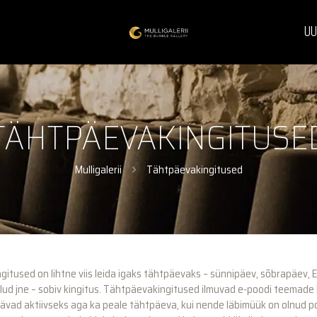
UU
TÄHTPÄEVAKINGITUSE
Mulligalerii
Tähtpäevakingitused
itused on lihtne viis leida igaks tähtpäevaks – sünnipäev, sõbrapäev,
ulud jne – sobiv kingitus. Tähtpäevakingitused ilmuvad e-poodi teemad
äävad aktiivseks aga ka peale tähtpäeva, kui nende läbimüük on olnud 