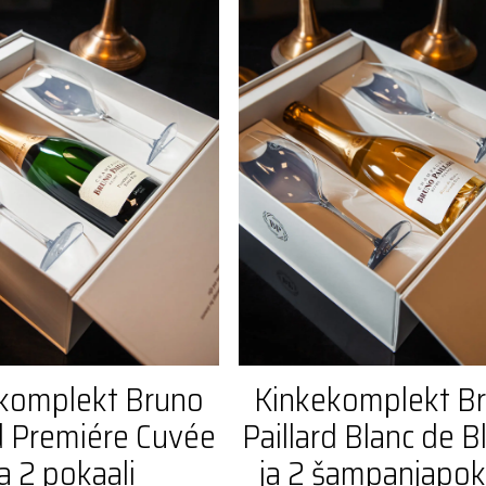
komplekt Bruno
Kinkekomplekt B
rd Premiére Cuvée
Paillard Blanc de B
ja 2 pokaali
ja 2 šampanjapok