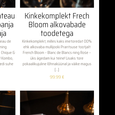
ateau
Kinkekomplekt Frech
panja
Bloom alkovabade
aja
toodetega
teau de
Kinkekomplekt, milles kaks imetoredat 00%
 ning
ehk alkovaba mullijooki Prantsuse tootjalt
a Chique &
French Bloom – Blanc de Blancs ning Rośe –
s! Kombo,
üks ägedam kui teine! Lisaks tore
eedi suhe
pokaalikujuline lõhnaküünal ja väike magus
[…]
99.99
€