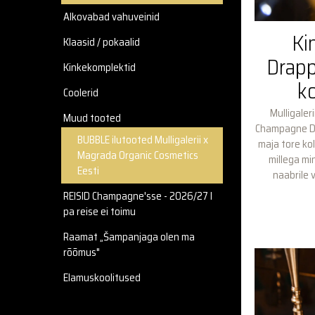
Alkovabad vahuveinid
Ki
Klaasid / pokaalid
Drapp
Kinkekomplektid
ko
Coolerid
Mulligaler
Muud tooted
Champagne Dra
BUBBLE ilutooted Mulligalerii x
maja tore kol
Magrada Organic Cosmetics
millega mi
Eesti
naabrile v
REISID Champagne'sse - 2026/27 I
pa reise ei toimu
Raamat „Šampanjaga olen ma
rõõmus"
Elamuskoolitused