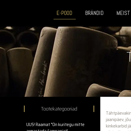
E-POOD
BRÄNDID
MEIST
Tootekategooriad
Tähtpäevaking
jaanipäev, jõ
UUS! Raamat "On kuritegu mitte
kinkekarbid j