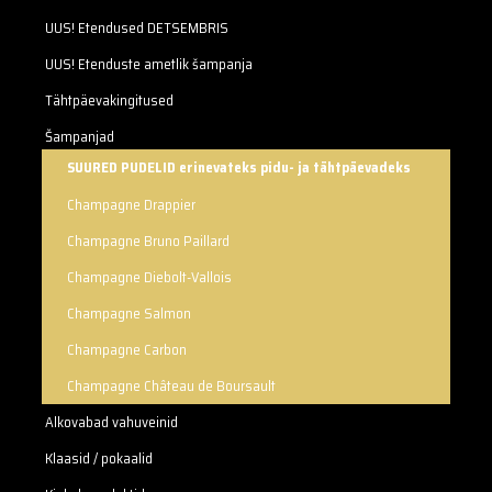
UUS! Etendused DETSEMBRIS
UUS! Etenduste ametlik šampanja
Tähtpäevakingitused
Šampanjad
SUURED PUDELID erinevateks pidu- ja tähtpäevadeks
Champagne Drappier
Champagne Bruno Paillard
Champagne Diebolt-Vallois
Champagne Salmon
Champagne Carbon
Champagne Château de Boursault
Alkovabad vahuveinid
Klaasid / pokaalid