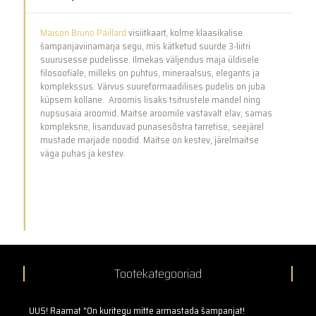
Maison Bruno Paillard
visiitkaart, kolme klaasikalise
šampanjaviinamarja segu, mis kätketud suurde 3-liitri
suurusesse pudelisse. Ilmekas väljendus maja üldisele
filosoofiale, milleks on puhtus, mineraalsus, elegants ja
komplekssus. Värvus suureformaadilises pudelis on juba
küpsem kollane. Aroomis lisaks tsitrustele mandel ning
nupsusaia aroomid. Maitse aroomile vastavalt elav, samas
kompleksne, lisanduvad punasesõstra tarretise, seejärel
mustade marjade noodid. Maitse on kestev, järelmaitse
väga puhas ja kestev.
Tootekategooriad
UUS! Raamat "On kuritegu mitte armastada šampanjat!