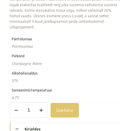
tagab erakordse kvaliteedi ning juba suurema seltskonna suurima
rahulolu. Kolme klassikalise marja segu, millest vähemalt 20%
hoitud vaadis. Üksnes esimene press (
cuvée
), 4 aastat settel,
minimaalselt 5 kuud järelküpsemist peale ümberkorkimist
(
disgorgement
).
Päritolumaa
Prantsusmaa
Piirkond
Champagne, Reims
Alkoholisisaldus
12%
Serveerimistemperatuur
6-7˚C
Premiere
Lisa korvi
Cuvée
Jeroboam
(3000ml)
kogus
Kirjeldus