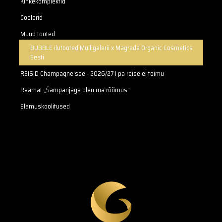
Kinkekomplektid
Coolerid
Muud tooted
BUBBLE ilutooted Mulligalerii x Magrada Organic Cosmetics
Eesti
REISID Champagne'sse - 2026/27 I pa reise ei toimu
Raamat „Šampanjaga olen ma rõõmus"
Elamuskoolitused