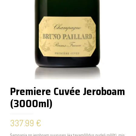
Premiere Cuvée Jeroboam
(3000ml)
337.99
€
Šampanja on jeroboam suuruses (4x tavamõõdus pudeli mõõt), mis