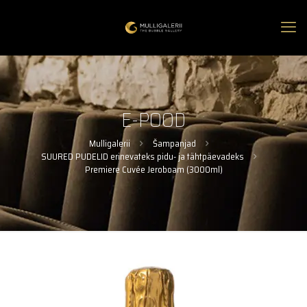
E-POOD
Mulligalerii
Šampanjad
SUURED PUDELID erinevateks pidu- ja tähtpäevadeks
Premiere Cuvée Jeroboam (3000ml)