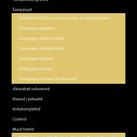
Šampanjad
SUURED PUDELID erinevateks pidu- ja tähtpäevadeks
Champagne Drappier
Champagne Bruno Paillard
Champagne Diebolt-Vallois
Champagne Salmon
Champagne Carbon
Champagne Château de Boursault
Alkovabad vahuveinid
Klaasid / pokaalid
Kinkekomplektid
Coolerid
Muud tooted