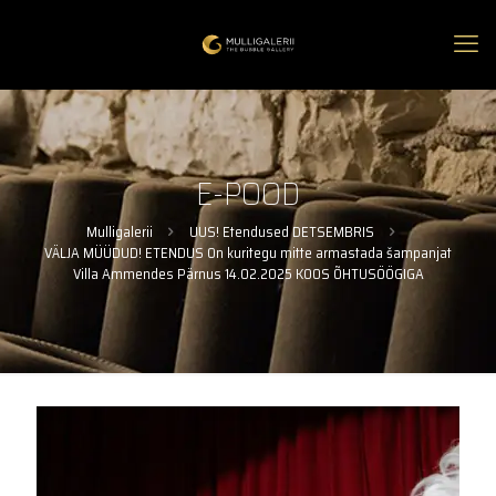
E-POOD
Mulligalerii
UUS! Etendused DETSEMBRIS
VÄLJA MÜÜDUD! ETENDUS On kuritegu mitte armastada šampanjat
Villa Ammendes Pärnus 14.02.2025 KOOS ÕHTUSÖÖGIGA