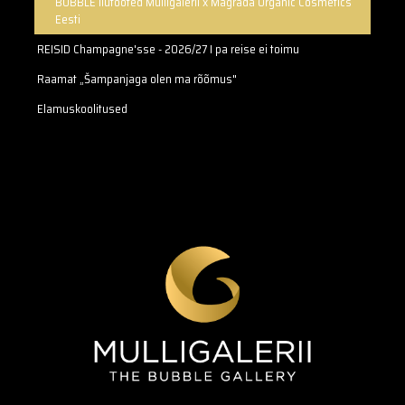
BUBBLE ilutooted Mulligalerii x Magrada Organic Cosmetics
Eesti
REISID Champagne'sse - 2026/27 I pa reise ei toimu
Raamat „Šampanjaga olen ma rõõmus"
Elamuskoolitused