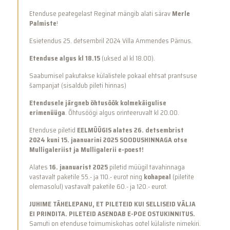
Etenduse peategelast Reginat mängib alati särav
Merle
Palmiste
!
Esietendus 25. detsembril 2024 Villa Ammendes Pärnus.
Etenduse algus kl 18.15
(uksed al kl 18.00).
Saabumisel pakutakse külalistele pokaal ehtsat prantsuse
šampanjat (sisaldub pileti hinnas)
Etendusele järgneb õhtusöök kolmekäigulise
erimenüüga
. Õhtusöögi algus orinteeruvalt kl 20.00.
Etenduse piletid
EELMÜÜGIS alates 26. detsembrist
2024 kuni 15. jaanuarini 2025 SOODUSHINNAGA otse
Mulligaleriist ja Mulligalerii e-poest!
Alates
16. jaanuarist 2025
piletid müügil tavahinnaga
vastavalt paketile 55.- ja 110.- eurot ning
kohapeal
(piletite
olemasolul) vastavalt paketile 60.- ja 120.- eurot.
JUHIME TÄHELEPANU, ET PILETEID KUI SELLISEID VÄLJA
EI PRINDITA. PILETEID ASENDAB E-POE OSTUKINNITUS.
Samuti on etenduse toimumiskohas ootel külaliste nimekiri.