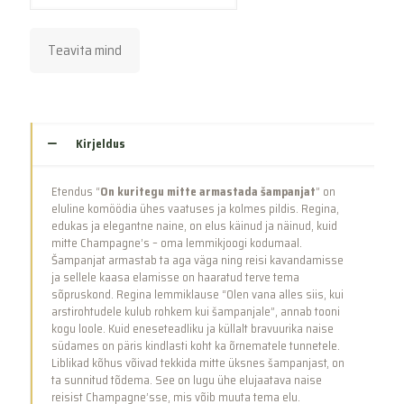
Teavita mind
Kirjeldus
Etendus “
On kuritegu mitte armastada šampanjat
” on
eluline komöödia ühes vaatuses ja kolmes pildis. Regina,
edukas ja elegantne naine, on elus käinud ja näinud, kuid
mitte Champagne’s – oma lemmikjoogi kodumaal.
Šampanjat armastab ta aga väga ning reisi kavandamisse
ja sellele kaasa elamisse on haaratud terve tema
sõpruskond. Regina lemmiklause “Olen vana alles siis, kui
arstirohtudele kulub rohkem kui šampanjale”, annab tooni
kogu loole. Kuid eneseteadliku ja küllalt bravuurika naise
südames on päris kindlasti koht ka õrnematele tunnetele.
Liblikad kõhus võivad tekkida mitte üksnes šampanjast, on
ta sunnitud tõdema. See on lugu ühe elujaatava naise
reisist Champagne’sse, mis võib muuta tema elu.