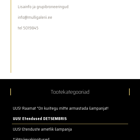
Lisainfo ja grupibroneeringud:
info@mulligalerii.ee
tel 5019845
Tootekategooriad
UUS! Raamat "On kuritegu mitte armastada šampanjat!
UUS! Etendused DETSEMBRIS
UUS! Etenduste ametlik šampanja
Tähtpäevakingitused