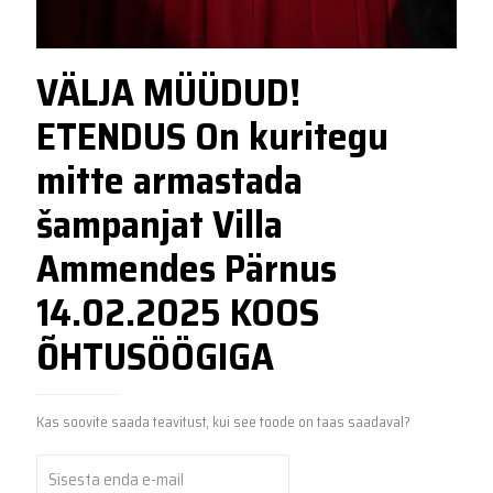
VÄLJA MÜÜDUD!
ETENDUS On kuritegu
mitte armastada
šampanjat Villa
Ammendes Pärnus
14.02.2025 KOOS
ÕHTUSÖÖGIGA
Kas soovite saada teavitust, kui see toode on taas saadaval?