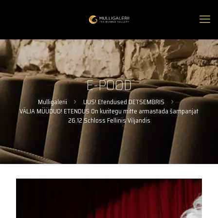
E-POOD
Mulligalerii
UUS! Etendused DETSEMBRIS
VÄLJA MÜÜDUD! ETENDUS On kuritegu mitte armastada šampanjat
26.12 Schloss Fellinis Viljandis