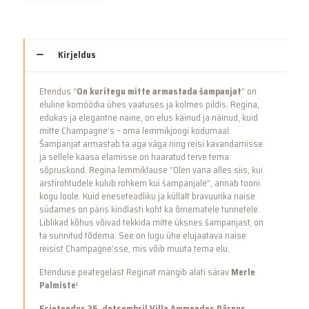
Kirjeldus
Etendus “
On kuritegu mitte armastada šampanjat
” on
eluline komöödia ühes vaatuses ja kolmes pildis. Regina,
edukas ja elegantne naine, on elus käinud ja näinud, kuid
mitte Champagne’s – oma lemmikjoogi kodumaal.
Šampanjat armastab ta aga väga ning reisi kavandamisse
ja sellele kaasa elamisse on haaratud terve tema
sõpruskond. Regina lemmiklause “Olen vana alles siis, kui
arstirohtudele kulub rohkem kui šampanjale”, annab tooni
kogu loole. Kuid eneseteadliku ja küllalt bravuurika naise
südames on päris kindlasti koht ka õrnematele tunnetele.
Liblikad kõhus võivad tekkida mitte üksnes šampanjast, on
ta sunnitud tõdema. See on lugu ühe elujaatava naise
reisist Champagne’sse, mis võib muuta tema elu.
Etenduse peategelast Reginat mängib alati särav
Merle
Palmiste
!
Esietendus 25. detsembril Villa Ammendes Pärnus
.