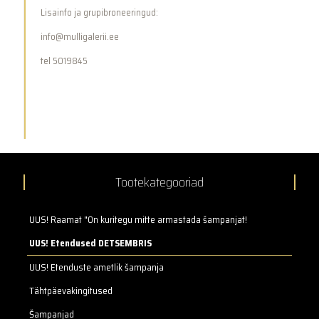
Lisainfo ja grupibroneeringud:
info@mulligalerii.ee
tel 5019845
Tootekategooriad
UUS! Raamat "On kuritegu mitte armastada šampanjat!
UUS! Etendused DETSEMBRIS
UUS! Etenduste ametlik šampanja
Tähtpäevakingitused
Šampanjad