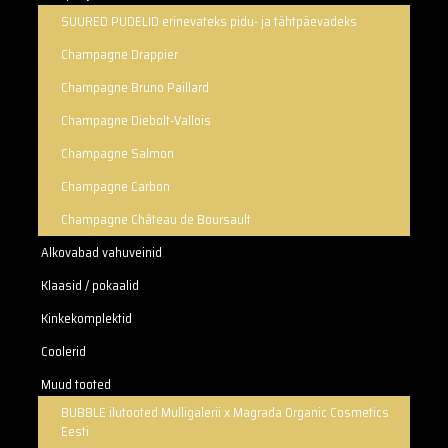
SUURED PUDELID erinevateks pidu- ja tähtpäevadeks
Champagne Drappier
Champagne Bruno Paillard
Champagne Diebolt-Vallois
Champagne Salmon
Champagne Carbon
Champagne Château de Boursault
Alkovabad vahuveinid
Klaasid / pokaalid
Kinkekomplektid
Coolerid
Muud tooted
BUBBLE ilutooted Mulligalerii x Magrada Organic Cosmetics
Eesti