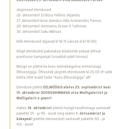
Järgmised etendused:
26. detsembril Schloss Fellinis Viljandis
27. detsembril teine etendus Villa Ammendes Pärnus
28. detsembril restoranis Ocean 11 Tallinnas
30. detsembril Saku Mõisas
Kõik etendused algavad kl 18.15 (uksed al kl 18.00).
Kõigil etendustel pakutakse külalistele pokaal ehtsat
prantsuse šampanjat (sisaldub pileti hinnas)
Müügil on piletid ka koos kolmekäigulise erimenüüga
õhtusöögiga. Õhtusöök järgneb etendusele kl 20.00 Vt selle
kohta infot eraldi toote “koos õhtusöögiga” alt!
Etenduse piletid
EELMÜÜGIS alates 25. septembrist kuni
15. oktoobrini SOODUSHINNAGA otse Mulligaleriist ja
Mulligalerii e-poest!
Alates
16. oktoobrist
piletid müügil tavahinnaga vastavalt
paketile 55.- ja 110.- eurot ning alates
1. detsembrist ja
kohapeal
(piletite olemasolul) vastavalt paketile 60.- ja
120.- eurot.