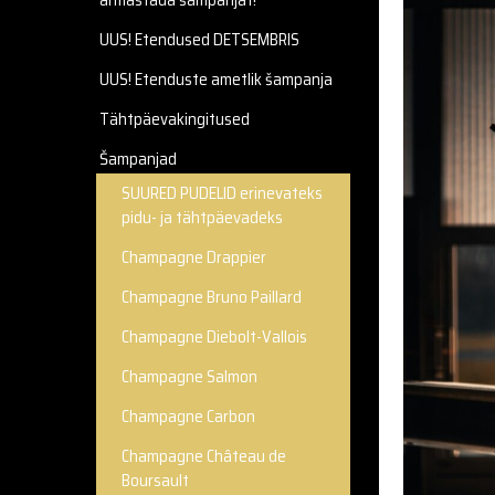
armastada šampanjat!
UUS! Etendused DETSEMBRIS
UUS! Etenduste ametlik šampanja
Tähtpäevakingitused
Šampanjad
SUURED PUDELID erinevateks
pidu- ja tähtpäevadeks
Champagne Drappier
Champagne Bruno Paillard
Champagne Diebolt-Vallois
Champagne Salmon
Champagne Carbon
Champagne Château de
Boursault