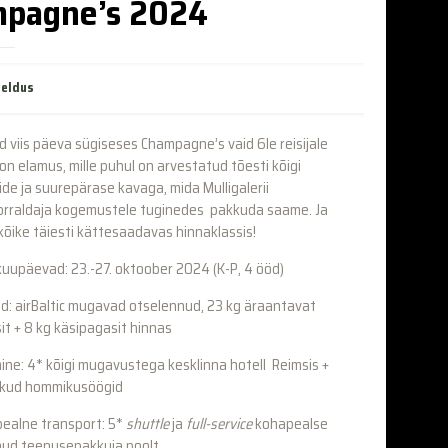
pagne’s 2024
jeldus
ed viis päeva sügiseses Champagne’s vaid 6le reisijale
on elamus, mille puhul on arvestatud tõesti kõigi
ide ja suurepärase kavaga, mida Mulligalerii
korraldaja kogemustele tuginedes pakkuda saame. Ja
kõike täiesti kättesaadavas hinnaklassis!
 kuupäevad: 23.-27. oktoober 2024 (K-P, 4 ööd)
d: airBaltic mugavad otselennud, 23 kg äraantavat
it + 8 kg käsipagasit hinnas
ine: 4* kõigi mugavustega kesklinna hotell Reimsis +
likud hommikusöögid
ealne transport: 5*
shuttle
ja
full-service
kohapealse
ud teenusepakkuja poolt