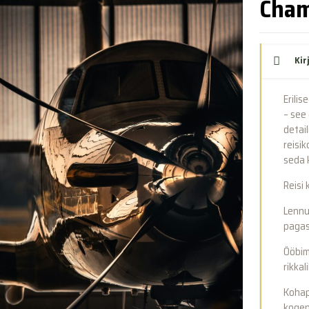
Cham
Kir
Erilis
– see 
detail
reisi
seda 
Reisi
Lennu
pagas
Ööbim
rikka
Kohap
kogen