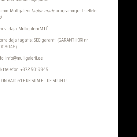
amm: Mulligalerii
taylor-made
programm just selleks
s!
orraldaja: Mulligalerii MTÜ
orraldaja tagatis: SEB garantii (GARANTIIKIRI nr
008048)
fo: info@mulligalerii.ee
kttelefon: +372 5019845
 ON VAID 6’LE REISIJALE + REISIJUHT!