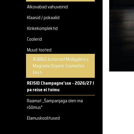
Alkovabad vahuveinid
Klaasid / pokaalid
Kinkekomplektid
Coolerid
Muud tooted
BUBBLE ilutooted Mulligalerii x
Magrada Organic Cosmetics
Eesti
REISID Champagne'sse - 2026/27 I
pa reise ei toimu
Raamat „Šampanjaga olen ma
rõõmus"
Elamuskoolitused