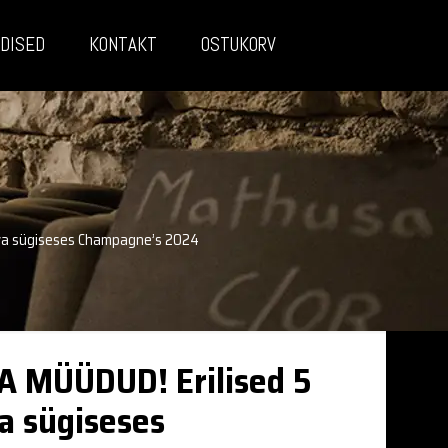
DISED
KONTAKT
OSTUKORV
va sügiseses Champagne’s 2024
A MÜÜDUD! Erilised 5
a sügiseses