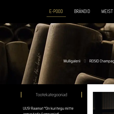
E-POOD
BRÄNDID
MEIST
Mulligalerii
REISID Champagn
Tootekategooriad
UUS! Raamat "On kuritegu mitte