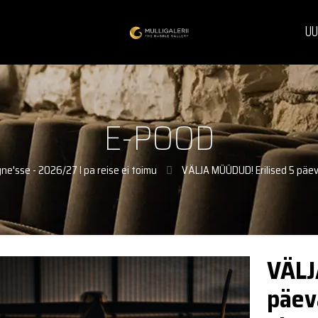
UU
E-POOD
e'sse - 2026/27 I pa reise ei toimu
VÄLJA MÜÜDUD! Erilised 5 päe
VÄLJ
päev