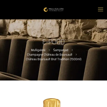
E-POOD
Mulligalerii
Šampanjad
Champagne Château de Boursault
Château Boursault Brut Tradition (1500ml)