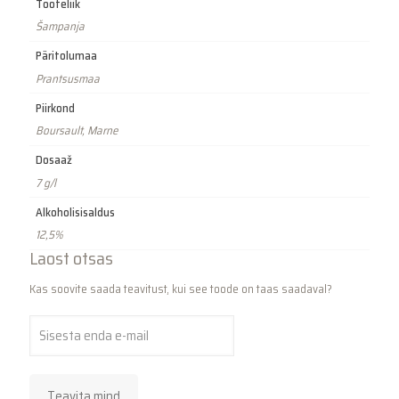
Tooteliik
Šampanja
Päritolumaa
Prantsusmaa
Piirkond
Boursault, Marne
Dosaaž
7 g/l
Alkoholisisaldus
12,5%
Laost otsas
Kas soovite saada teavitust, kui see toode on taas saadaval?
Teavita mind