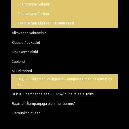
Champagne Salmon
Champagne Carbon
Champagne Château de Boursault
Alkovabad vahuveinid
Klaasid / pokaalid
Kinkekomplektid
Coolerid
Muud tooted
BUBBLE ilutooted Mulligalerii x Magrada Organic Cosmetics
Eesti
REISID Champagne'sse - 2026/27 I pa reise ei toimu
Raamat „Šampanjaga olen ma rõõmus"
Elamuskoolitused