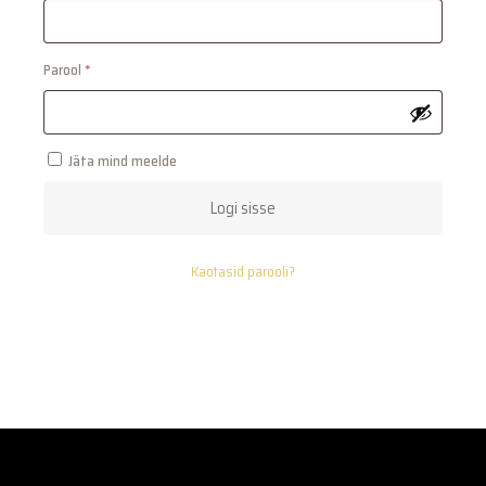
Nõutud
Parool
*
Jäta mind meelde
Logi sisse
Kaotasid parooli?