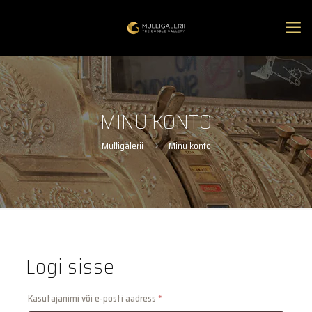
MINU KONTO
Mulligalerii
Minu konto
Logi sisse
Nõutud
Kasutajanimi või e-posti aadress
*